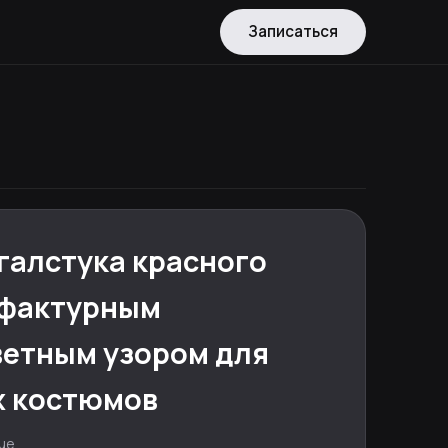
Записаться
галстука красного
 фактурным
етным узором для
х костюмов
rue