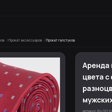
мов
Прокат аксессуаров
Прокат галстуков
Аренда 
цвета с
разноцв
мужски
артикул: Ro-101 t